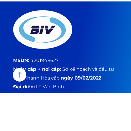
MSDN:
4201948627
Ngày cấp + nơi cấp:
Sở kế hoạch và đầu tư
tỉnh Khánh Hòa cấp
ngày 09/02/2022
Đại diện:
Lê Văn Bình
STK:
Công ty TNHH công nghệ số BIV
MARKETING
Ngân hàng OCB:
357777
Ngân hàng VCB:
1026292463