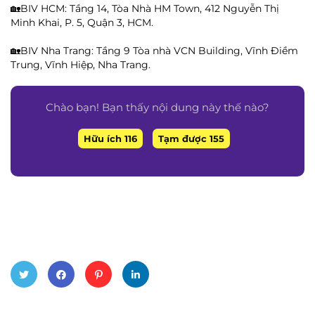
🏡BIV HCM: Tầng 14, Tòa Nhà HM Town, 412 Nguyễn Thị
Minh Khai, P. 5, Quận 3, HCM.
🏡BIV Nha Trang: Tầng 9 Tòa nhà VCN Building, Vĩnh Điềm
Trung, Vĩnh Hiệp, Nha Trang.
Chào bạn! Bạn thấy nội dung này thế nào?
Hữu ích 116
Tạm được 155
Twitt
Face
Pinte
Linke