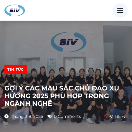
TIN TỨC
GỢI Ý CÁC MÀU SẮC CHỦ ĐẠO XU
HƯỚNG 2025 PHÙ HỢP TRONG
NGÀNH NGHỀ
Tháng 3 8, 2025
0 Comments
61
Likes