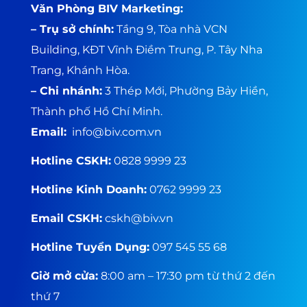
Văn Phòng BIV Marketing:
– Trụ sở chính:
Tầng 9, Tòa nhà VCN
Building, KĐT Vĩnh Điềm Trung, P. Tây Nha
Trang, Khánh Hòa.
– Chi nhánh:
3 Thép Mới, Phường Bảy Hiền,
Thành phố Hồ Chí Minh
.
Email:
info
@biv.com
.vn
Hotline CSKH:
0828 9999 23
Hotline Kinh Doanh:
0762 9999 23
Email CSKH:
cskh@biv.vn
Hotline Tuyển Dụng:
097 545 55 68
Giờ mở cửa:
8:00 am – 17:30 pm từ thứ 2 đến
thứ 7