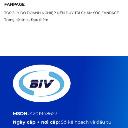
FANPAGE
TOP 5 LÝ DO DOANH NGHIỆP NÊN DUY TRÌ CHĂM SÓC FANPAGE
Trong hệ sinh…
Đọc thêm
MSDN:
4201948627
Ngày cấp + nơi cấp:
Sở kế hoạch và đầu tư