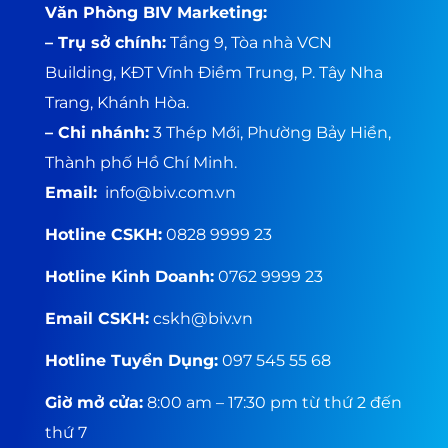
Văn Phòng BIV Marketing:
– Trụ sở chính:
Tầng 9, Tòa nhà VCN
Building, KĐT Vĩnh Điềm Trung, P. Tây Nha
Trang, Khánh Hòa.
– Chi nhánh:
3 Thép Mới, Phường Bảy Hiền,
Thành phố Hồ Chí Minh
.
Email:
info
@biv.com
.vn
Hotline CSKH:
0828 9999 23
Hotline Kinh Doanh:
0762 9999 23
Email CSKH:
cskh@biv.vn
Hotline Tuyển Dụng:
097 545 55 68
Giờ mở cửa:
8:00 am – 17:30 pm từ thứ 2 đến
thứ 7