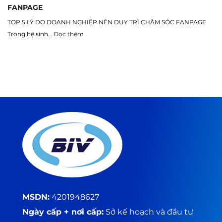
FANPAGE
TOP 5 LÝ DO DOANH NGHIỆP NÊN DUY TRÌ CHĂM SÓC FANPAGE
Trong hệ sinh…
Đọc thêm
MSDN:
4201948627
Ngày cấp + nơi cấp:
Sở kế hoạch và đầu tư